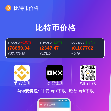
比特币价格
比特币价格
+0.03%
-1.04%
-1.67%
BTC/USD
ETH/USD
DOGE/US
78859.04
2347.47
0.107702
$
$
$
¥ 574779.88
¥ 17110
¥ 0.79
-0.84%
SOL/USD
103.8125
$
¥ 756.66
欧|易注册
币|安注册
扫码下载
App安装包:
币安.apk下载
欧易.apk下载